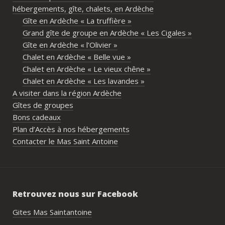
hébergements, gîte, chalets, en Ardèche
partager les repas et les activités.Un 
Gîte en Ardèche « La truffière »
immense merci également aux 
Grand gîte de groupe en Ardèche « Les Cigales »
propriétaires pour leur disponibilité, leur 
Gîte en Ardèche « l’Olivier »
écoute et leur gentillesse tout au long de 
Chalet en Ardèche « Belle vue »
l’organisation. Nous avons été très bien 
Chalet en Ardèche « Le vieux chêne »
accompagnés avant le week-end avec de 
Chalet en Ardèche « Les lavandes »
nombreux conseils utiles, aussi bien pour 
A visiter dans la région Ardèche
les prestataires que pour l’organisation 
Gîtes de groupes
générale de l’événement.Tout a été 
Bons cadeaux
simple, fluide et agréable. Les 
Plan d’Accès à nos hébergements
recommandations données sur place 
Contacter le Mas Saint Antoine
étaient excellentes et nous ont permis 
de construire un week-end vraiment 
réussi.Le cadre est idéal pour ce type de 
rassemblement familial ou amical : 
Retrouvez nous sur Facebook
piscine, nature, tranquillité, nombreux 
hébergements et beaucoup d’activités à 
Gites Mas Saintantoine
faire dans les environs.Nous gardons un 