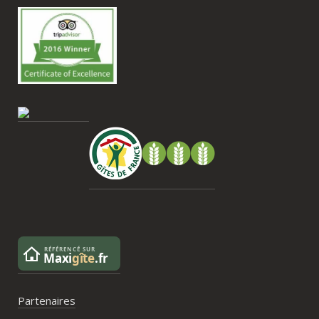
très beau souvenir de ce week-end et 
nous recommandons le Mas Saint-
Antoine sans hésitation.**La seule petite 
contrainte du week-end concerne la 
gestion des déchets, puisqu’il n’y a pas 
encore de bacs d’ordures ménagères ou 
de tri directement sur le domaine et qu’il 
faut se rendre au village. Cela ne nous a 
pas posé de véritable problème, mais ce 
serait un vrai plus à l’avenir.
Partenaires