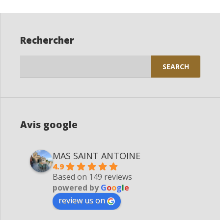
Rechercher
Search
for:
Avis google
MAS SAINT ANTOINE
4.9
Based on 149 reviews
powered by
G
o
o
g
l
e
review us on