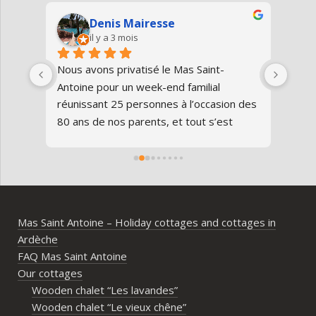
Denis Mairesse
il y a 3 mois
très 
Nous avons privatisé le Mas Saint-
Nous
Antoine pour un week-end familial 
en fa
us 
réunissant 25 personnes à l’occasion des 
avon
80 ans de nos parents, et tout s’est 
au gî
parfaitement déroulé du début à la fin.Le 
de v
domaine est superbe, très bien 
entre
entretenu, au calme, au cœur de 
plei
l’Ardèche méridionale, avec une vraie 
notre
ambiance conviviale et familiale. Les 
Mas Saint Antoine – Holiday cottages and cottages in
différents gîtes permettent à chacun 
Ardèche
d’avoir son espace tout en gardant un 
FAQ Mas Saint Antoine
vrai lieu de rassemblement pour 
Our cottages
partager les repas et les activités.Un 
Wooden chalet “Les lavandes”
immense merci également aux 
Wooden chalet “Le vieux chêne”
propriétaires pour leur disponibilité, leur 