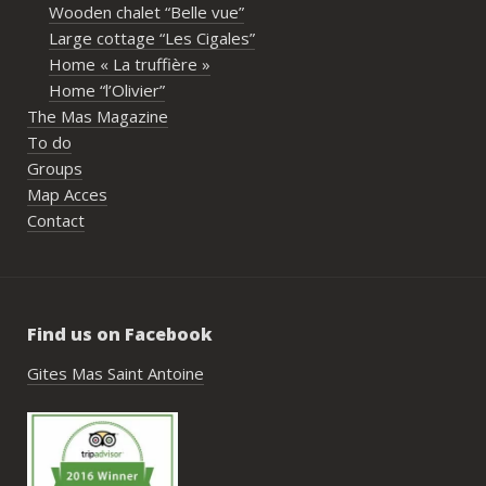
Wooden chalet “Belle vue”
écoute et leur gentillesse tout au long de 
Large cottage “Les Cigales”
l’organisation. Nous avons été très bien 
Home « La truffière »
accompagnés avant le week-end avec de 
Home “l’Olivier”
nombreux conseils utiles, aussi bien pour 
The Mas Magazine
les prestataires que pour l’organisation 
To do
générale de l’événement.Tout a été 
Groups
simple, fluide et agréable. Les 
Map Acces
recommandations données sur place 
Contact
étaient excellentes et nous ont permis 
de construire un week-end vraiment 
réussi.Le cadre est idéal pour ce type de 
rassemblement familial ou amical : 
Find us on Facebook
piscine, nature, tranquillité, nombreux 
hébergements et beaucoup d’activités à 
Gites Mas Saint Antoine
faire dans les environs.Nous gardons un 
très beau souvenir de ce week-end et 
nous recommandons le Mas Saint-
Antoine sans hésitation.**La seule petite 