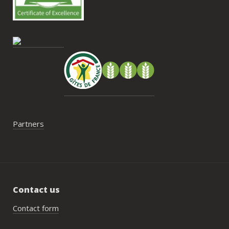
contrainte du week-end concerne la 
gestion des déchets, puisqu’il n’y a pas 
encore de bacs d’ordures ménagères ou 
de tri directement sur le domaine et qu’il 
faut se rendre au village. Cela ne nous a 
pas posé de véritable problème, mais ce 
serait un vrai plus à l’avenir.
Partners
Contact us
Contact form