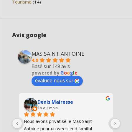
Tourisme
(14)
Avis google
MAS SAINT ANTOINE
4.9
Basé sur 149 avis
powered by
G
o
o
g
l
e
évaluez-nous sur
Denis Mairesse
il y a 3 mois
très 
Nous avons privatisé le Mas Saint-
Nous
Antoine pour un week-end familial 
en fa