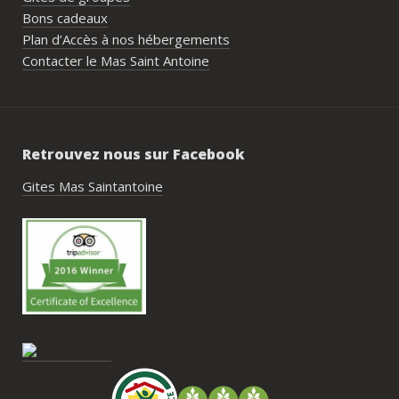
générale de l’événement.Tout a été 
Bons cadeaux
simple, fluide et agréable. Les 
Plan d’Accès à nos hébergements
recommandations données sur place 
Contacter le Mas Saint Antoine
étaient excellentes et nous ont permis 
de construire un week-end vraiment 
réussi.Le cadre est idéal pour ce type de 
rassemblement familial ou amical : 
Retrouvez nous sur Facebook
piscine, nature, tranquillité, nombreux 
hébergements et beaucoup d’activités à 
Gites Mas Saintantoine
faire dans les environs.Nous gardons un 
très beau souvenir de ce week-end et 
nous recommandons le Mas Saint-
Antoine sans hésitation.**La seule petite 
contrainte du week-end concerne la 
gestion des déchets, puisqu’il n’y a pas 
encore de bacs d’ordures ménagères ou 
de tri directement sur le domaine et qu’il 
faut se rendre au village. Cela ne nous a 