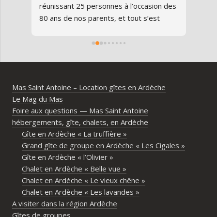
us 
réunissant 25 personnes à l’occasion des 
avon
80 ans de nos parents, et tout s’est 
au gî
parfaitement déroulé du début à la fin.Le 
de v
domaine est superbe, très bien 
entre
entretenu, au calme, au cœur de 
plei
l’Ardèche méridionale, avec une vraie 
notre
ambiance conviviale et familiale. Les 
Mas Saint Antoine – Location gîtes en Ardèche
différents gîtes permettent à chacun 
Le Mag du Mas
d’avoir son espace tout en gardant un 
Foire aux questions — Mas Saint Antoine
vrai lieu de rassemblement pour 
hébergements, gîte, chalets, en Ardèche
partager les repas et les activités.Un 
Gîte en Ardèche « La truffière »
immense merci également aux 
Grand gîte de groupe en Ardèche « Les Cigales »
propriétaires pour leur disponibilité, leur 
Gîte en Ardèche « l’Olivier »
écoute et leur gentillesse tout au long de 
Chalet en Ardèche « Belle vue »
l’organisation. Nous avons été très bien 
Chalet en Ardèche « Le vieux chêne »
accompagnés avant le week-end avec de 
Chalet en Ardèche « Les lavandes »
nombreux conseils utiles, aussi bien pour 
A visiter dans la région Ardèche
les prestataires que pour l’organisation 
Gîtes de groupes