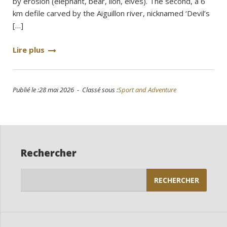
by erosion (elephant, bear, lion, elves). The second, a 6
km defile carved by the Aiguillon river, nicknamed ‘Devil’s
[…]
Lire plus
Publié le :28 mai 2026 - Classé sous :
Sport and Adventure
Rechercher
Rechercher :