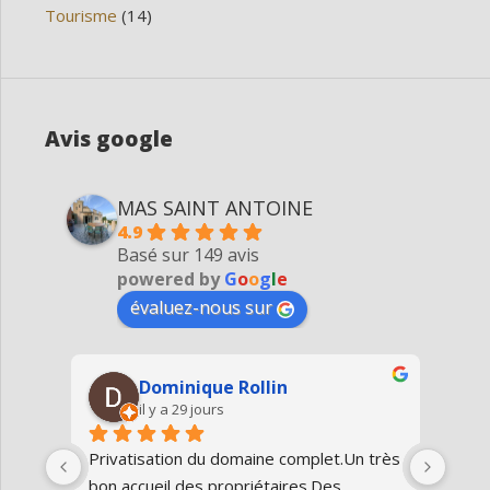
Tourisme
(14)
Avis google
MAS SAINT ANTOINE
4.9
Basé sur 149 avis
powered by
G
o
o
g
l
e
évaluez-nous sur
Dominique Rollin
il y a 29 jours
Privatisation du domaine complet.Un très 
Nous
bon accueil des propriétaires.Des 
Antoi