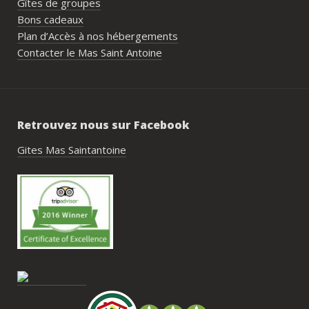
Gîtes de groupes
géné
Bons cadeaux
simpl
Plan d’Accès à nos hébergements
reco
Contacter le Mas Saint Antoine
étai
de c
réuss
rasse
Retrouvez nous sur Facebook
pisci
hébe
Gites Mas Saintantoine
fair
très
nous
Antoi
cont
gesti
enco
de tr
faut 