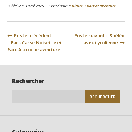
Publié le :13 avril 2025 - Classé sous :
Culture
,
Sport et aventure
Navigation
Poste précédent
Poste suivant : Spéléo
: Parc Casse Noisette et
avec tyrolienne
de
Parc Accroche aventure
l’article
Rechercher
Rechercher :
Categories