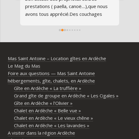
 
prestations ( paella, canoë....),que nous 
réun
s 
avons tous apprécié.Des couchages 
80 an
confortables.Nous reviendrons avec 
parfa
grand plaisir.Merci
doma
entr
 
l’Ard
ambia
Mas Saint Antoine – Location gîtes en Ardèche
diff
Le Mag du Mas
d’av
Foire aux questions — Mas Saint Antoine
vrai
hébergements, gîte, chalets, en Ardèche
parta
Gîte en Ardèche « La truffière »
imme
Grand gîte de groupe en Ardèche « Les Cigales »
propr
Gîte en Ardèche « l’Olivier »
écout
Chalet en Ardèche « Belle vue »
l’org
Chalet en Ardèche « Le vieux chêne »
acco
Chalet en Ardèche « Les lavandes »
nombr
A visiter dans la région Ardèche
les p